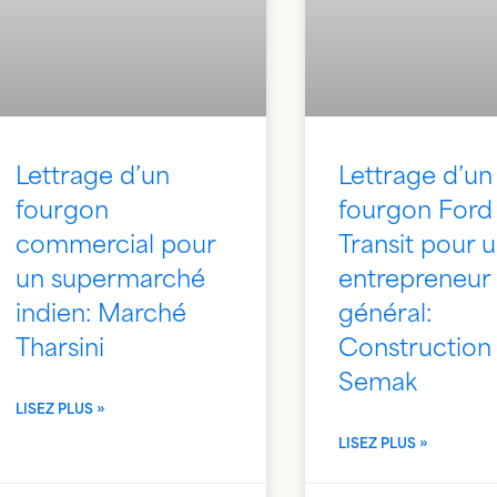
Lettrage d’un
Lettrage d’un
fourgon
fourgon Ford
commercial pour
Transit pour 
un supermarché
entrepreneur
indien: Marché
général:
Tharsini
Construction
Semak
LISEZ PLUS »
LISEZ PLUS »