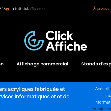
À propos
343
info@clickaffiche.com
on
Affichage commercial
Stands d’exp
rs acryliques fabriquée et
Accueil
fab
rvices informatiques et et de
informat
murale nom