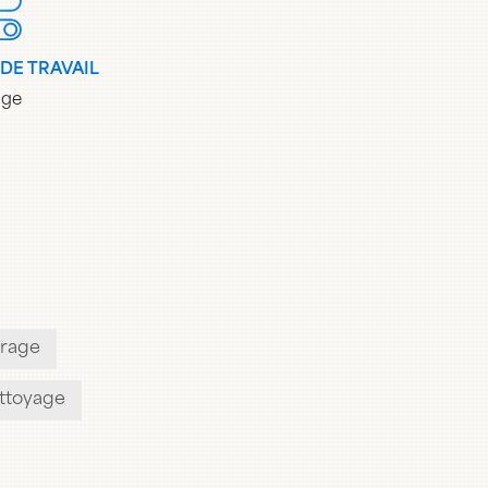
 DE TRAVAIL
age
trage
ettoyage