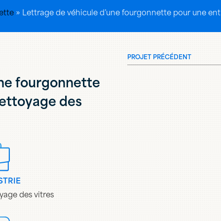
ette
»
Lettrage de véhicule d’une fourgonnette pour une entr
PROJET PRÉCÉDENT
une fourgonnette
nettoyage des
STRIE
yage des vitres