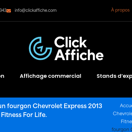
À propos
343
info@clickaffiche.com
on
Affichage commercial
Stands d’exp
r un fourgon Chevrolet Express 2013
Accue
Chevrole
itness For Life.
Fitne
fourgon 