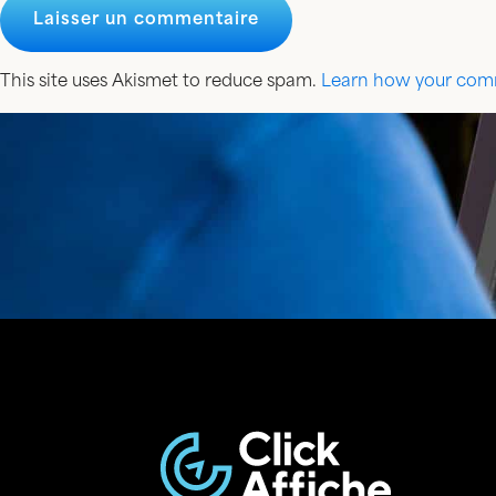
This site uses Akismet to reduce spam.
Learn how your comm