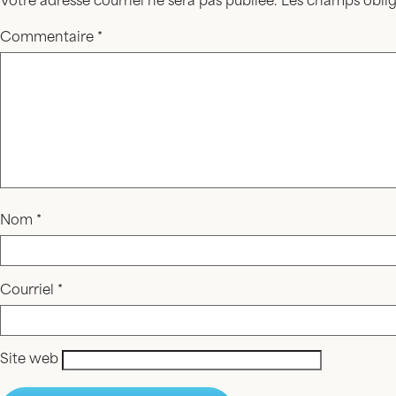
Votre adresse courriel ne sera pas publiée.
Les champs oblig
Commentaire
*
Nom
*
Courriel
*
Site web