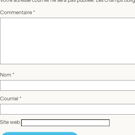
Votre adresse courriel ne sera pas publiée.
Les champs oblig
Commentaire
*
Nom
*
Courriel
*
Site web