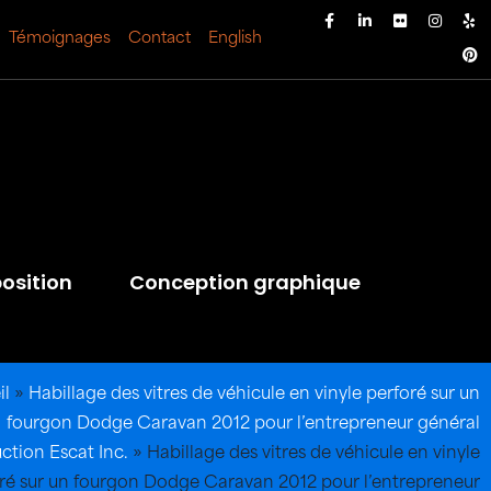
Témoignages
Contact
English
osition
Conception graphique
il
»
Habillage des vitres de véhicule en vinyle perforé sur un
fourgon Dodge Caravan 2012 pour l’entrepreneur général
ction Escat Inc.
»
Habillage des vitres de véhicule en vinyle
ré sur un fourgon Dodge Caravan 2012 pour l’entrepreneur