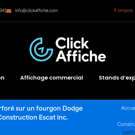
À propos
343
info@clickaffiche.com
on
Affichage commercial
Stands d’exp
perforé sur un fourgon Dodge
Accue
onstruction Escat Inc.
Constru
perfo