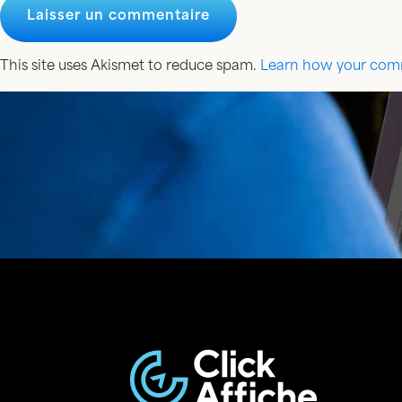
This site uses Akismet to reduce spam.
Learn how your comm